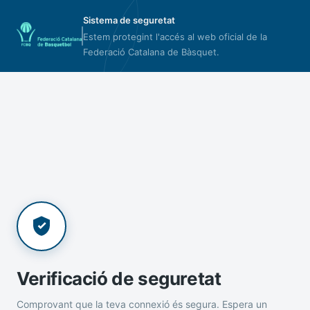
Sistema de seguretat
Estem protegint l'accés al web oficial de la
Federació Catalana de Bàsquet.
Verificació de seguretat
Comprovant que la teva connexió és segura. Espera un