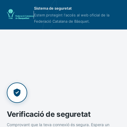
Sistema de seguretat
Estem protegint l'accés al web oficial de la
Federació Catalana de Bàsquet.
Verificació de seguretat
Comprovant que la teva connexió és segura. Espera un