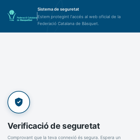
Sistema de seguretat
Estem protegint l'accés al web oficial de la
Federació Catalana de Bàsquet.
Verificació de seguretat
Comprovant que la teva connexió és segura. Espera un