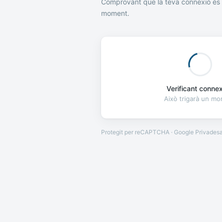
Comprovant que la teva connexió és 
moment.
Verificant connexi
Això trigarà un m
Protegit per reCAPTCHA · Google
Privades