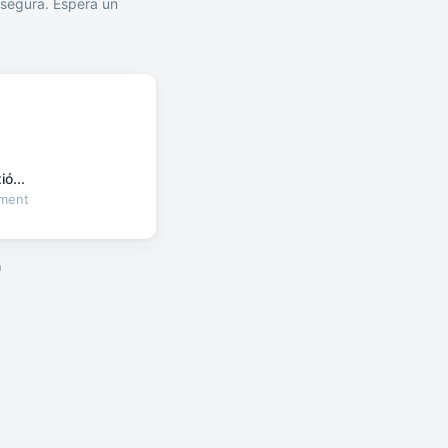
segura. Espera un
ó...
oment
a