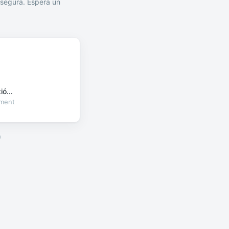
segura. Espera un
ó...
oment
a