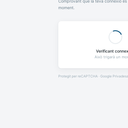
Comprovant que la teva connexió és 
moment.
Verificant connexi
Això trigarà un m
Protegit per reCAPTCHA · Google
Privades