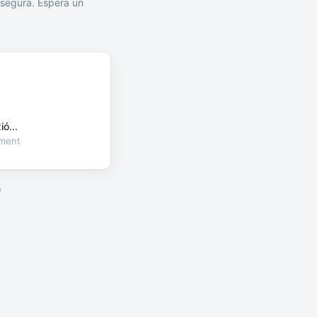
segura. Espera un
ó...
oment
a