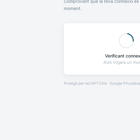
Comprovant que la teva connexió és 
moment.
Verificant connexi
Això trigarà un m
Protegit per reCAPTCHA · Google
Privades