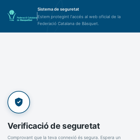
Sistema de seguretat
Estem protegint l'accés al web oficial de la
Federació Catalana de Bàsquet.
Verificació de seguretat
Comprovant que la teva connexió és segura. Espera un