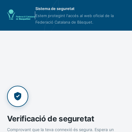
Sistema de seguretat
Estem protegint l'accés al web oficial de la
Federació Catalana de Bàsquet.
Verificació de seguretat
Comprovant que la teva connexió és segura. Espera un