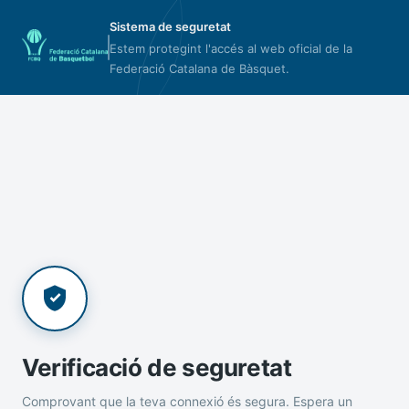
Sistema de seguretat
Estem protegint l'accés al web oficial de la
Federació Catalana de Bàsquet.
Verificació de seguretat
Comprovant que la teva connexió és segura. Espera un