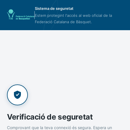
Sistema de seguretat
Estem protegint l'accés al web oficial de la
Federació Catalana de Bàsquet.
Verificació de seguretat
Comprovant que la teva connexió és segura. Espera un