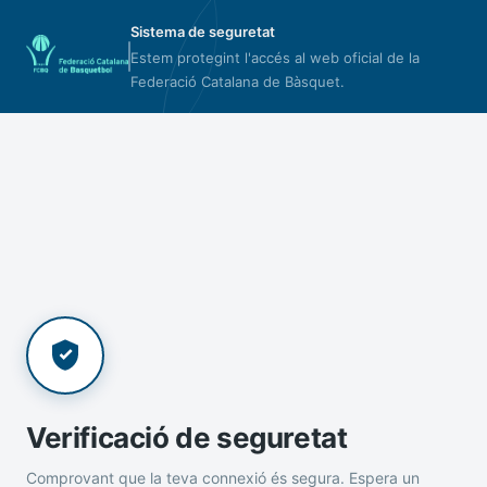
Sistema de seguretat
Estem protegint l'accés al web oficial de la
Federació Catalana de Bàsquet.
Verificació de seguretat
Comprovant que la teva connexió és segura. Espera un