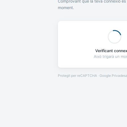
Comprovant que la teva connexió és 
moment.
Verificant connexi
Això trigarà un m
Protegit per reCAPTCHA · Google
Privades