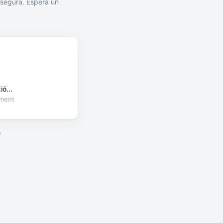
segura. Espera un
ó...
oment
a