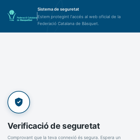
Sistema de seguretat
Estem protegint l'accés al web oficial de la
Federació Catalana de Bàsquet.
Verificació de seguretat
Comprovant que la teva connexió és segura. Espera un