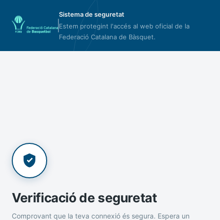
Sistema de seguretat
Estem protegint l'accés al web oficial de la
Federació Catalana de Bàsquet.
Verificació de seguretat
Comprovant que la teva connexió és segura. Espera un