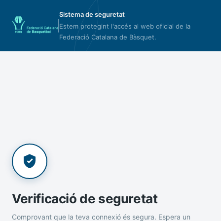
Sistema de seguretat
Estem protegint l'accés al web oficial de la
Federació Catalana de Bàsquet.
Verificació de seguretat
Comprovant que la teva connexió és segura. Espera un