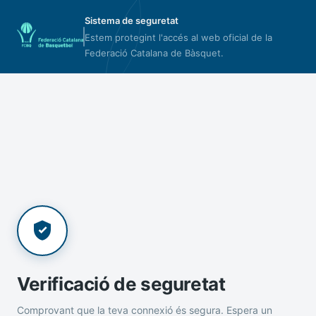
Sistema de seguretat
Estem protegint l'accés al web oficial de la
Federació Catalana de Bàsquet.
Verificació de seguretat
Comprovant que la teva connexió és segura. Espera un