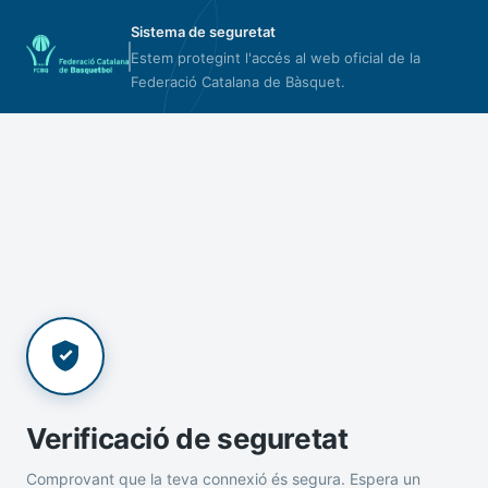
Sistema de seguretat
Estem protegint l'accés al web oficial de la
Federació Catalana de Bàsquet.
Verificació de seguretat
Comprovant que la teva connexió és segura. Espera un