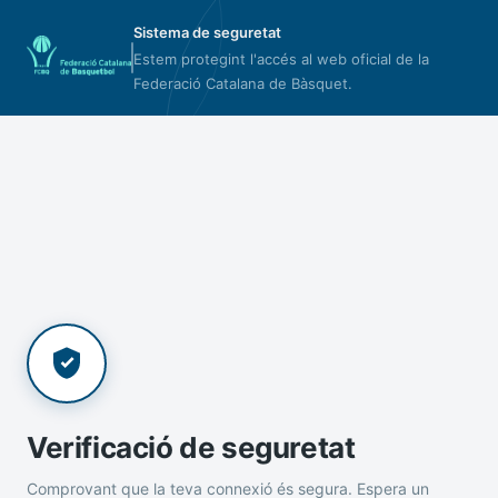
Sistema de seguretat
Estem protegint l'accés al web oficial de la
Federació Catalana de Bàsquet.
Verificació de seguretat
Comprovant que la teva connexió és segura. Espera un