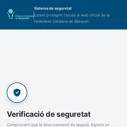
Sistema de seguretat
Estem protegint l'accés al web oficial de la
Federació Catalana de Bàsquet.
Verificació de seguretat
Comprovant que la teva connexió és segura. Espera un