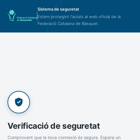
Sistema de seguretat
Estem protegint l'accés al web oficial de la
Federació Catalana de Bàsquet.
Verificació de seguretat
Comprovant que la teva connexió és segura. Espera un