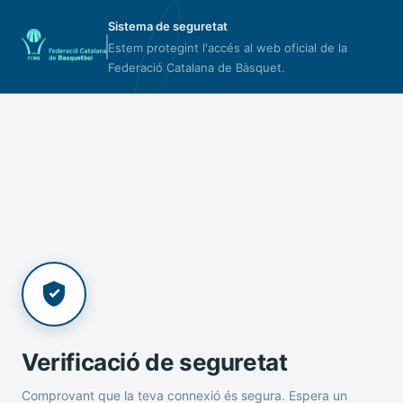
Sistema de seguretat
Estem protegint l'accés al web oficial de la
Federació Catalana de Bàsquet.
Verificació de seguretat
Comprovant que la teva connexió és segura. Espera un