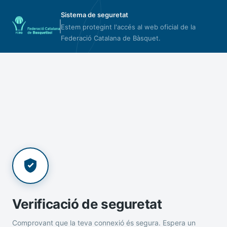
Sistema de seguretat
Estem protegint l'accés al web oficial de la
Federació Catalana de Bàsquet.
Verificació de seguretat
Comprovant que la teva connexió és segura. Espera un