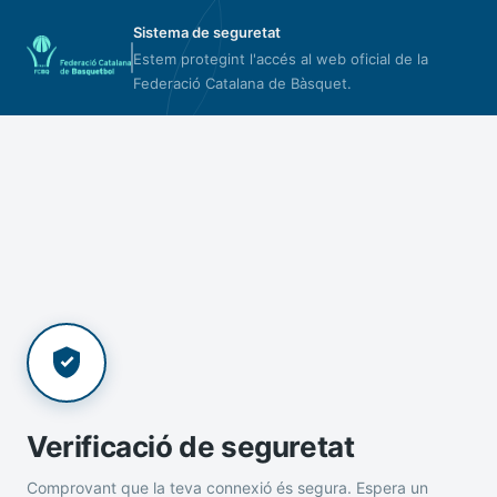
Sistema de seguretat
Estem protegint l'accés al web oficial de la
Federació Catalana de Bàsquet.
Verificació de seguretat
Comprovant que la teva connexió és segura. Espera un