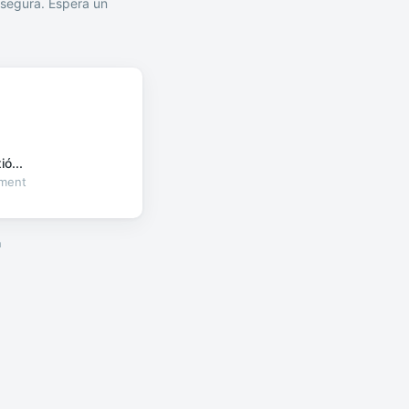
segura. Espera un
ó...
oment
a