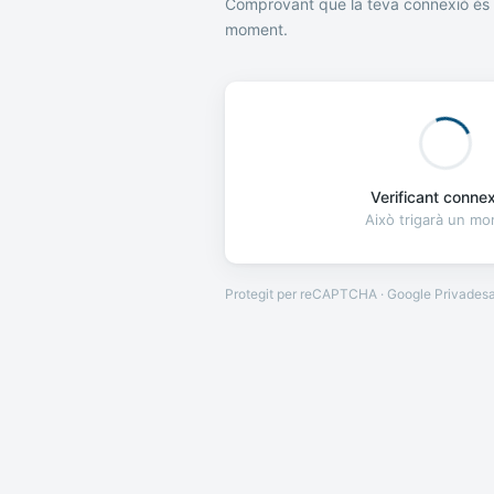
Comprovant que la teva connexió és 
moment.
Verificant connexi
Això trigarà un m
Protegit per reCAPTCHA · Google
Privades