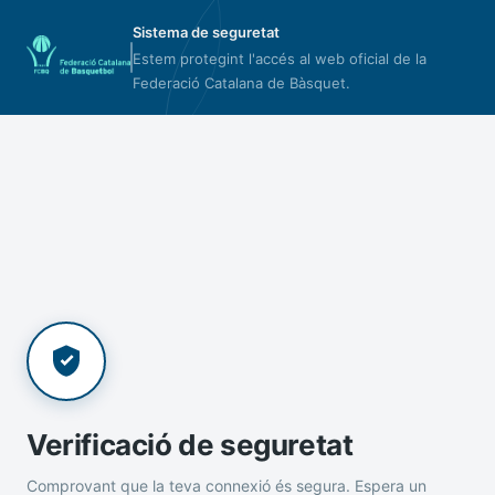
Sistema de seguretat
Estem protegint l'accés al web oficial de la
Federació Catalana de Bàsquet.
Verificació de seguretat
Comprovant que la teva connexió és segura. Espera un