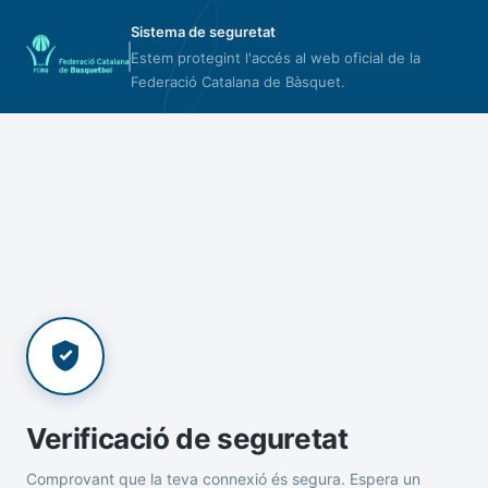
Sistema de seguretat
Estem protegint l'accés al web oficial de la
Federació Catalana de Bàsquet.
Verificació de seguretat
Comprovant que la teva connexió és segura. Espera un