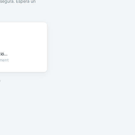
segura. Espera un
ó...
oment
a