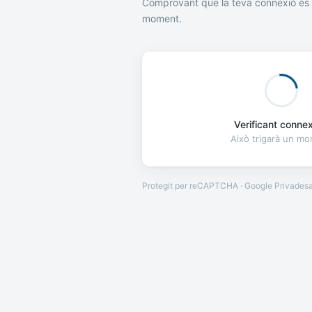
Comprovant que la teva connexió és 
moment.
Verificant connexi
Això trigarà un m
Protegit per reCAPTCHA · Google
Privades