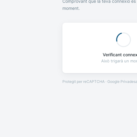
Comprovant que la teva connexió és 
moment.
Verificant connexi
Això trigarà un m
Protegit per reCAPTCHA · Google
Privades