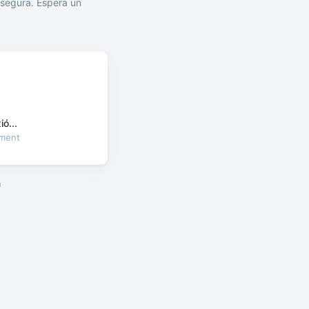
segura. Espera un
ó...
oment
a