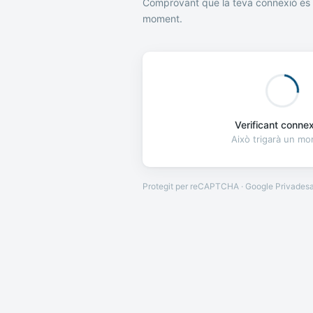
Comprovant que la teva connexió és 
moment.
Verificant connexi
Això trigarà un m
Protegit per reCAPTCHA · Google
Privades