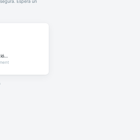
segura. Espera un
ó...
oment
a