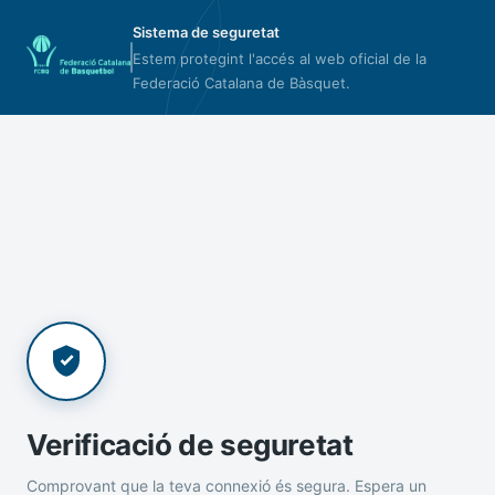
Sistema de seguretat
Estem protegint l'accés al web oficial de la
Federació Catalana de Bàsquet.
Verificació de seguretat
Comprovant que la teva connexió és segura. Espera un