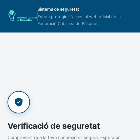
Sistema de seguretat
Estem protegint l'accés al web oficial de la
Federació Catalana de Bàsquet.
Verificació de seguretat
Comprovant que la teva connexió és segura. Espera un