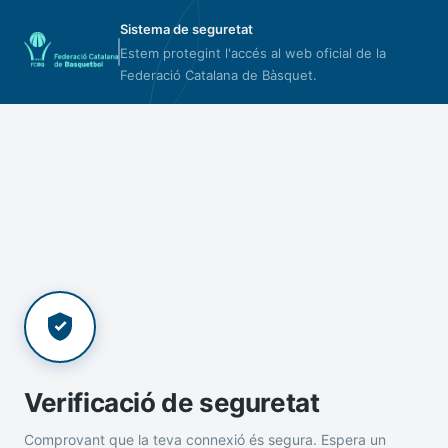
Sistema de seguretat
Estem protegint l'accés al web oficial de la
Federació Catalana de Bàsquet.
Verificació de seguretat
Comprovant que la teva connexió és segura. Espera un