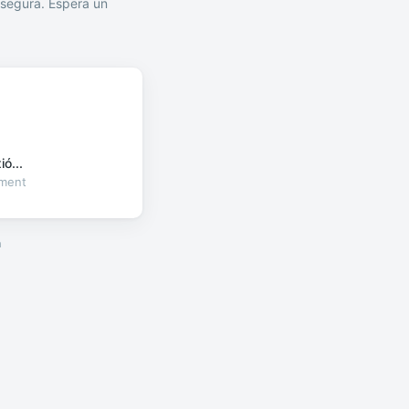
segura. Espera un
ó...
oment
a