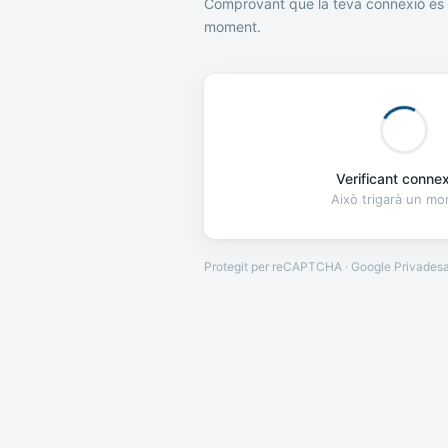
Comprovant que la teva connexió és 
moment.
Verificant connexi
Això trigarà un m
Protegit per reCAPTCHA · Google
Privades