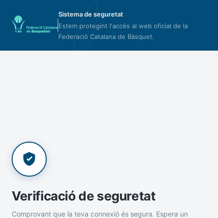
Sistema de seguretat
Estem protegint l'accés al web oficial de la
Federació Catalana de Bàsquet.
Verificació de seguretat
Comprovant que la teva connexió és segura. Espera un