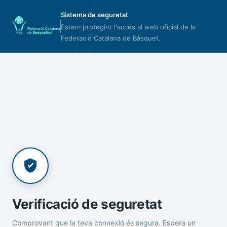
Sistema de seguretat
Estem protegint l'accés al web oficial de la
Federació Catalana de Bàsquet.
Verificació de seguretat
Comprovant que la teva connexió és segura. Espera un