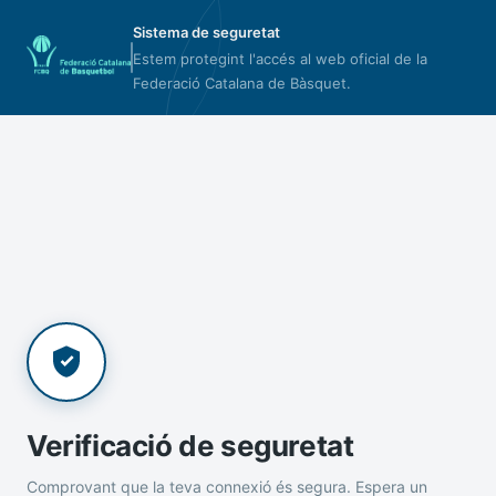
Sistema de seguretat
Estem protegint l'accés al web oficial de la
Federació Catalana de Bàsquet.
Verificació de seguretat
Comprovant que la teva connexió és segura. Espera un