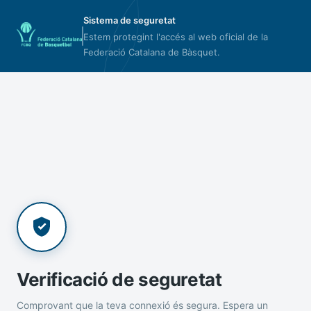
Sistema de seguretat
Estem protegint l'accés al web oficial de la
Federació Catalana de Bàsquet.
Verificació de seguretat
Comprovant que la teva connexió és segura. Espera un