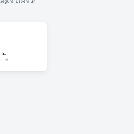
segura. Espera un
ó...
oment
a