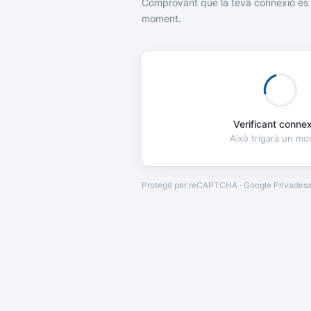
Comprovant que la teva connexió és 
moment.
Verificant connexi
Això trigarà un m
Protegit per reCAPTCHA · Google
Privades