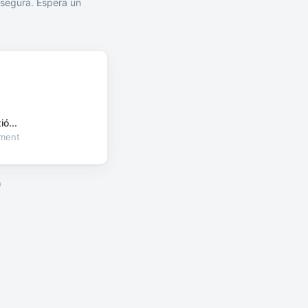
segura. Espera un
ó...
oment
a