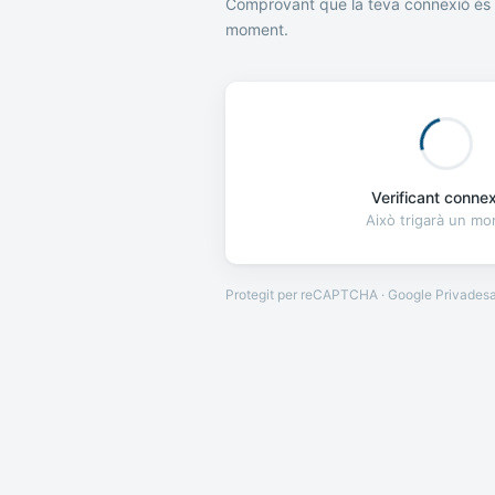
Comprovant que la teva connexió és 
moment.
Verificant connexi
Això trigarà un m
Protegit per reCAPTCHA · Google
Privades