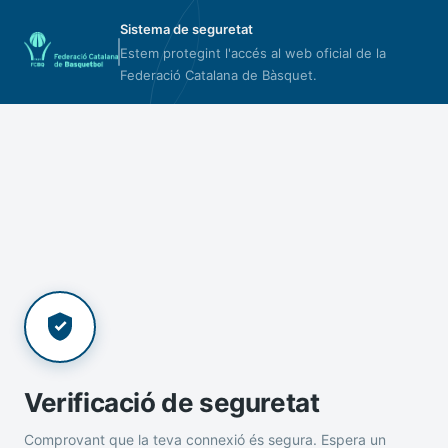
Sistema de seguretat
Estem protegint l'accés al web oficial de la
Federació Catalana de Bàsquet.
Verificació de seguretat
Comprovant que la teva connexió és segura. Espera un