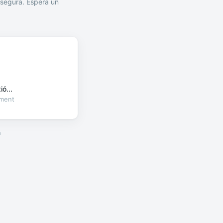
segura. Espera un
ó...
oment
a