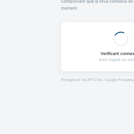
Comprovant que la teva connexió és 
moment.
Verificant connexi
Això trigarà un m
Protegit per reCAPTCHA · Google
Privades