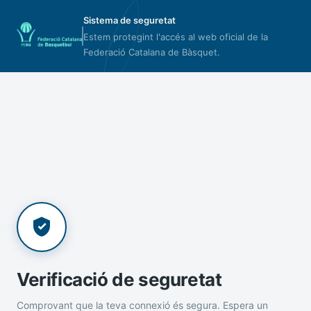
Sistema de seguretat
Estem protegint l'accés al web oficial de la
Federació Catalana de Bàsquet.
Verificació de seguretat
Comprovant que la teva connexió és segura. Espera un