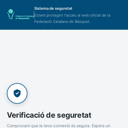
Sistema de seguretat
Estem protegint l'accés al web oficial de la
Federació Catalana de Bàsquet.
Verificació de seguretat
Comprovant que la teva connexió és segura. Espera un