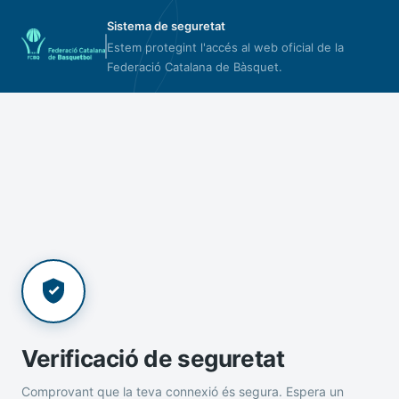
Sistema de seguretat
Estem protegint l'accés al web oficial de la
Federació Catalana de Bàsquet.
Verificació de seguretat
Comprovant que la teva connexió és segura. Espera un