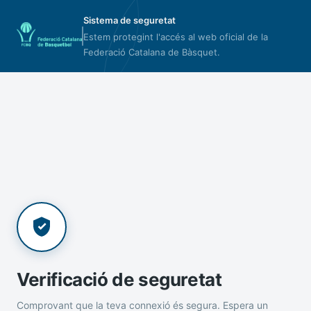
Sistema de seguretat
Estem protegint l'accés al web oficial de la
Federació Catalana de Bàsquet.
Verificació de seguretat
Comprovant que la teva connexió és segura. Espera un