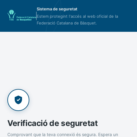
Sistema de seguretat
Estem protegint l'accés al web oficial de la
Federació Catalana de Bàsquet.
Verificació de seguretat
Comprovant que la teva connexió és segura. Espera un