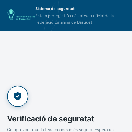
Sistema de seguretat
Estem protegint l'accés al web oficial de la
Federació Catalana de Bàsquet.
Verificació de seguretat
Comprovant que la teva connexió és segura. Espera un