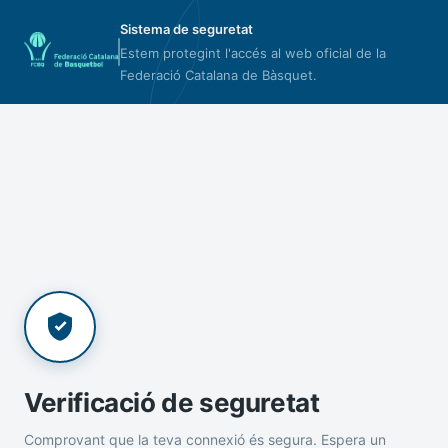
Sistema de seguretat
Estem protegint l'accés al web oficial de la
Federació Catalana de Bàsquet.
Verificació de seguretat
Comprovant que la teva connexió és segura. Espera un