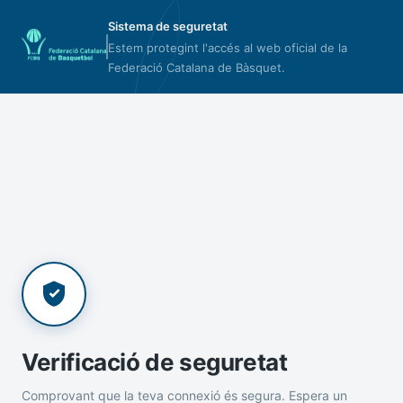
Sistema de seguretat
Estem protegint l'accés al web oficial de la
Federació Catalana de Bàsquet.
Verificació de seguretat
Comprovant que la teva connexió és segura. Espera un