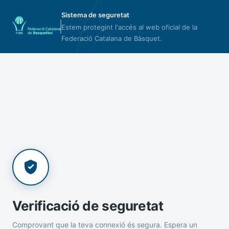
Sistema de seguretat
Estem protegint l'accés al web oficial de la
Federació Catalana de Bàsquet.
Verificació de seguretat
Comprovant que la teva connexió és segura. Espera un